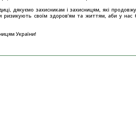
диці, дякуємо захисникам і захисницям, які продовж
и ризикують своїм здоров’ям та життям, аби у нас 
сницям України!
оям!