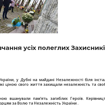
ання усіх полеглих Захисникі
країни, у Дубні на майдані Незалежності біля інстал
які ціною свого життя захищали незалежність та сво
ною вшанували пам’ять загиблих Героїв. Керівниц
орцям за Волю та Незалежність України .