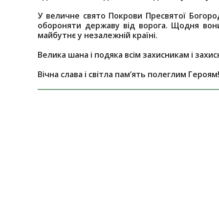
У величне свято Покрови Пресвятої Богоро
обороняти державу від ворога. Щодня вон
майбутнє у незалежній країні.
Велика шана і подяка всім захисникам і захи
Вічна слава і світла пам’ять полеглим Гер