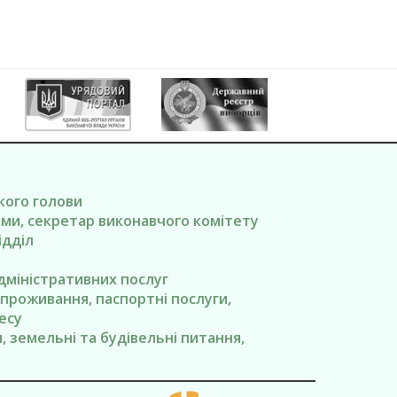
ького голови
вами, секретар виконавчого комітету
ідділ
адміністративних послуг
я проживання, паспортні послуги,
есу
ги, земельні та будівельні питання,