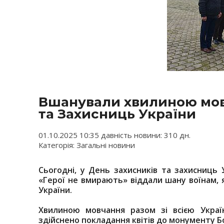
Вшанували хвилиною мовч
та Захисниць України
01.10.2025 10:35 давність новини: 310 дн.
Категорія: Загальні новини
Сьогодні, у День захисників та захисниць У
«Герої не вмирають» віддали шану воїнам, 
України.
Хвилиною мовчання разом зі всією Украї
здійснено покладання квітів до монументу Б