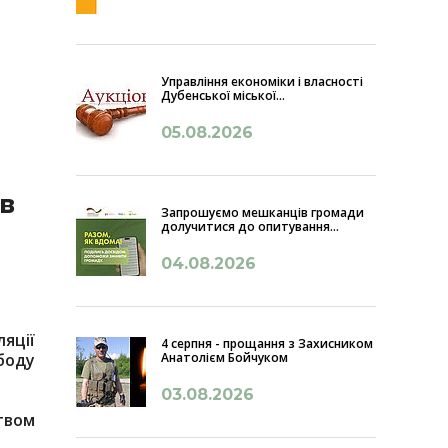
Управління економіки і власності
Дубенської міської...
05.08.2026
в
Запрошуємо мешканців громади
долучитися до опитування...
04.08.2026
яції
4 серпня - прощання з Захисником
Анатолієм Бойчуком
боду
03.08.2026
твом