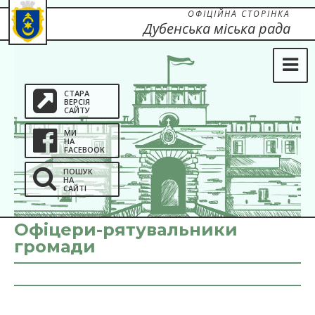
ОФІЦІЙНА СТОРІНКА
Дубенська міська рада
СТАРА
ВЕРСІЯ
САЙТУ
МИ
НА
FACEBOOK
ПОШУК
НА
САЙТІ
Офіцери-рятувальники
громади