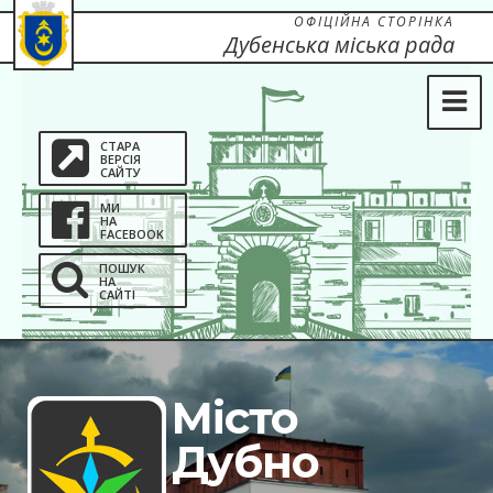
ОФІЦІЙНА СТОРІНКА
Дубенська міська рада
СТАРА
ВЕРСІЯ
САЙТУ
МИ
НА
FACEBOOK
ПОШУК
НА
САЙТІ
Місто
Дубно