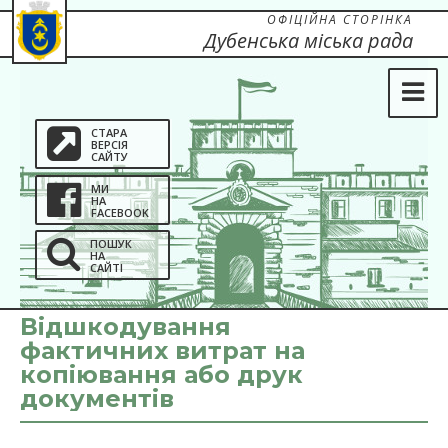
ОФІЦІЙНА СТОРІНКА
Дубенська міська рада
СТАРА
ВЕРСІЯ
САЙТУ
МИ
НА
FACEBOOK
ПОШУК
НА
САЙТІ
Відшкодування
фактичних витрат на
копіювання або друк
документів