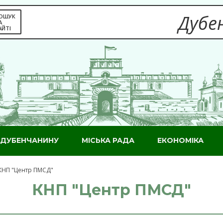
Дубен
ОШУК
А
АЙТІ
ДУБЕНЧАНИНУ
МІСЬКА РАДА
ЕКОНОМІКА
КНП "Центр ПМСД"
КНП "Центр ПМСД"