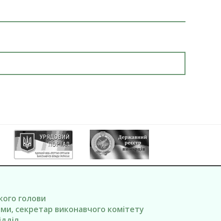
ького голови
вами, секретар виконавчого комітету
ідділ