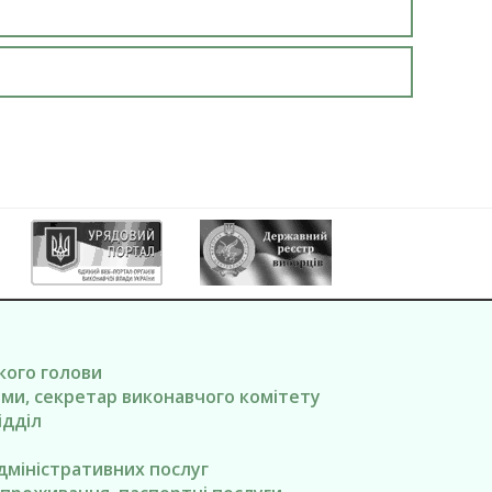
ького голови
вами, секретар виконавчого комітету
ідділ
адміністративних послуг