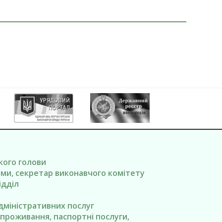
ького голови
вами, секретар виконавчого комітету
ідділ
адміністративних послуг
я проживання, паспортні послуги,