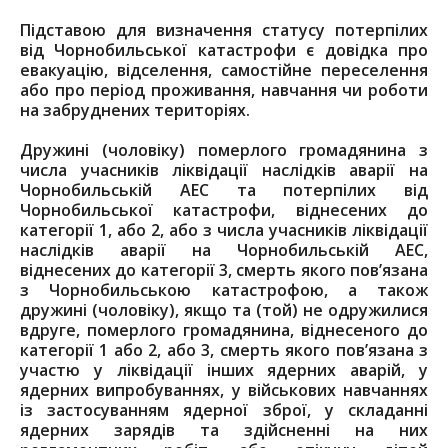
Підставою для визначення статусу потерпілих
від Чорнобильської катастрофи є довідка про
евакуацію, відселення, самостійне переселення
або про період проживання, навчання чи роботи
на забруднених територіях.
Дружині (чоловіку) померлого громадянина з
числа учасників ліквідації наслідків аварії на
Чорнобильській АЕС та потерпілих від
Чорнобильської катастрофи, віднесених до
категорії 1, або 2, або з числа учасників ліквідації
наслідків аварії на Чорнобильській АЕС,
віднесених до категорії 3, смерть якого пов’язана
з Чорнобильською катастрофою, а також
дружині (чоловіку), якщо та (той) не одружилися
вдруге, померлого громадянина, віднесеного до
категорії 1 або 2, або 3, смерть якого пов’язана з
участю у ліквідації інших ядерних аварій, у
ядерних випробуваннях, у військових навчаннях
із застосуванням ядерної зброї, у складанні
ядерних зарядів та здійсненні на них