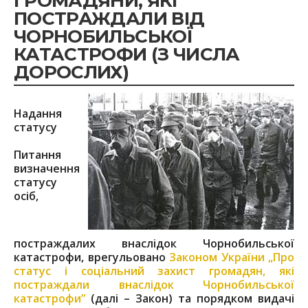
ГРОМАДЯНИ, ЯКІ
ПОСТРАЖДАЛИ ВІД
ЧОРНОБИЛЬСЬКОЇ
КАТАСТРОФИ (З ЧИСЛА
ДОРОСЛИХ)
Надання
статусу
Питання
визначення
статусу
осіб,
постраждалих внаслідок Чорнобильської
катастрофи, врегульовано
Законом України „Про
статус і соціальний захист громадян, які
постраждали внаслідок Чорнобильської
катастрофи”
(далі – Закон) та порядком видачі