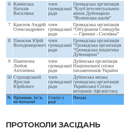
6
Камінська
член
Громадська організація
Наталія
громадської
“Клуб інтелектуальних
Василівна
ради
жінок Дубенщини
“Волинська азалія”
7
Краснов Андрій
член
Громадська організація
Олександрович
громадської
“Об'єднання Семидуби
ради
— Гірники - Соснівка”
8
Панасюк Юрій
член
Громадська організація
Володимирович
громадської
“Громадська організація
ради
“Громадська ініціатива
Дубенщини”
9
Пшенична
член
Дубенська організація
Любов
громадської
Національної спілки
Антонівна
ради
письменників України
10
Страхарський
член
Дубенська міська
Ярослав
громадської
громадська організація
Юрійович
ради
Української Спілки
ветеранів Афганістану
№
Прізвище, ім’я,
Статуc у
Посада
по-батькові
раді
ПРОТОКОЛИ ЗАСІДАНЬ