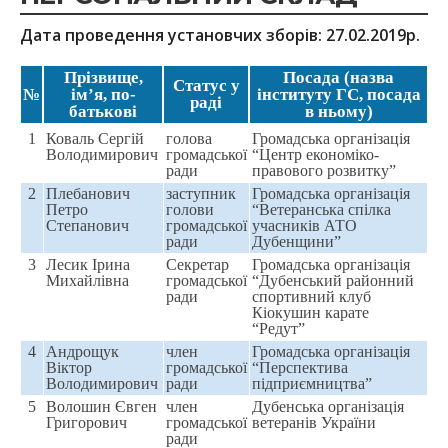
Дата проведення установчих зборів: 27.02.2019р.
Прізвище,
Посада (назва
Статуc у
№
ім’я, по-
інституту ГС, посада
раді
батькові
в ньому)
1
Коваль Сергій
голова
Громадська організація
Володимирович
громадської
“Центр економіко-
ради
правового розвитку”
2
Плебанович
заступник
Громадська організація
Петро
голови
“Ветеранська спілка
Степанович
громадської
учасників АТО
ради
Дубенщини”
3
Лесик Ірина
Секретар
Громадська організація
Михайлівна
громадської
“Дубенський районний
ради
спортивний клуб
Кіокушин карате
“Редут”
4
Андрощук
член
Громадська організація
Віктор
громадської
“Перспектива
Володимирович
ради
підприємництва”
5
Волошин Євген
член
Дубенська організація
Григорович
громадської
ветеранів України
ради