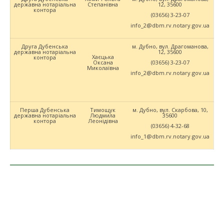
державна нотаріальна
Степанівна
12, 35600
контора
(03656) 3-23-07
info_2@dbm.rv.notary.gov.ua
Друга Дубенська
м. Дубно, вул. Драгоманова,
державна нотаріальна
12, 35600
Хаєцька
контора
Оксана
(03656) 3-23-07
Миколаївна
info_2@dbm.rv.notary.gov.ua
Перша Дубенська
Тимощук
м. Дубно, вул. Скарбова, 10,
державна нотаріальна
Людмила
35600
контора
Леонідівна
(03656) 4-32-68
info_1@dbm.rv.notary.gov.ua