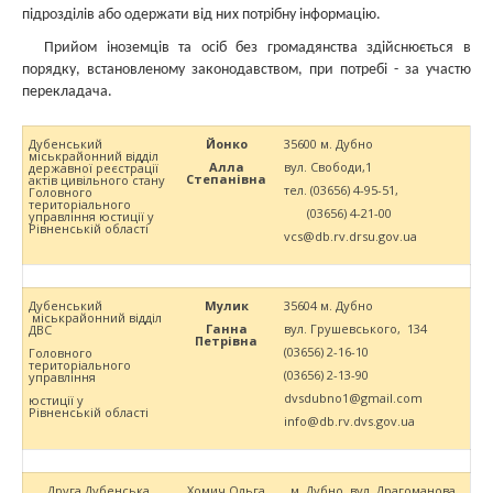
підрозділів або одержати від них потрібну інформацію.
Прийом іноземців та осіб без громадянства здійснюється в
порядку, встановленому законодавством, при потребі - за участю
перекладача.
Дубенський
Йонко
35600 м. Дубно
міськрайонний відділ
Алла
вул. Свободи,1
державної реєстрації
Степанівна
актів цивільного стану
тел. (03656) 4-95-51,
Головного
територіального
(03656) 4-21-00
управління юстиції у
Рівненській області
vcs@db.rv.drsu.gov.ua
Дубенський
Мулик
35604 м. Дубно
міськрайонний відділ
Ганна
вул. Грушевського, 134
ДВС
Петрівна
(03656) 2-16-10
Головного
територіального
(03656) 2-13-90
управління
dvsdubno1@gmail.com
юстиції у
Рівненській області
info@db.rv.dvs.gov.ua
Друга Дубенська
Хомич Ольга
м. Дубно, вул. Драгоманова,