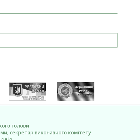
ького голови
вами, секретар виконавчого комітету
ідділ