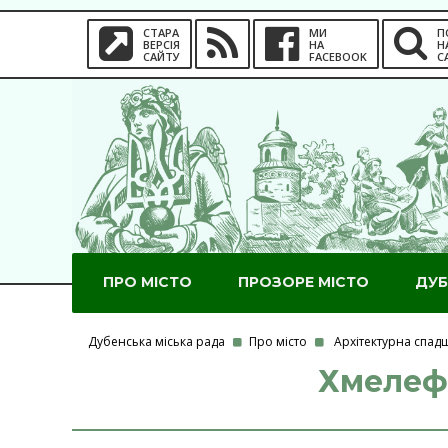
СТАРА
МИ
П
ВЕРСІЯ
НА
Н
САЙТУ
FACEBOOK
С
ПРО МІСТО
ПРОЗОРЕ МІСТО
ДУБ
Дубенська міська рада
Про місто
Архітектурна спа
Хмелефа