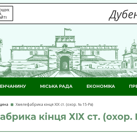
Дубен
ОШУК
А
АЙТІ
ЕНЧАНИНУ
МІСЬКА РАДА
ЕКОНОМІКА
ПР
дщина
Хмелефабрика кінця ХІХ ст. (охор. № 15-Рв)
брика кінця ХІХ ст. (охор. 