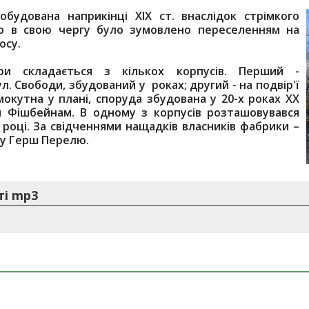
будована наприкінці ХІХ ст. внаслідок стрімкого
що в свою чергу було зумовлено переселенням на
осу.
ури складається з кількох корпусів. Перший -
 Свободи, збудований у роках; другий - на подвір'ї
окутна у плані, споруда збудована у 20-х роках XX
м Фішбейнам. В одному з корпусів розташовувався
9 році. За свідченнями нащадків власників фабрики –
у Герш Перелю.
ті mp3