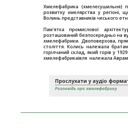
Хмелефабрика (хмелесушильня) по
розвитку хмелярства у регіоні, 
Волинь представників чеського етн
Пам'ятка промислової архітект
розташований безпосередньо на вул.
хмелефабрики. Двоповерхова, прям
століття. Колись належала брата
горілчаний склад, який горів у 192
хмелефабрикаівля належала Аврам
Прослухати у аудіо форма
Розповідь про хмелефабрику