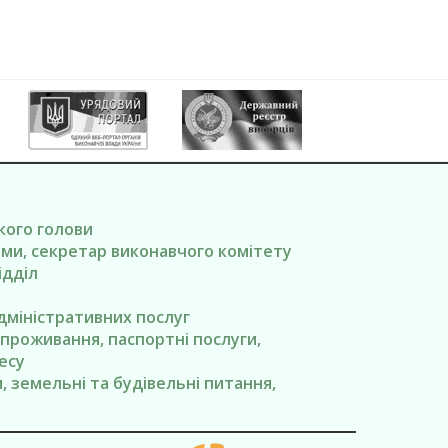
ького голови
вами, секретар виконавчого комітету
ідділ
адміністративних послуг
я проживання, паспортні послуги,
есу
ги, земельні та будівельні питання,