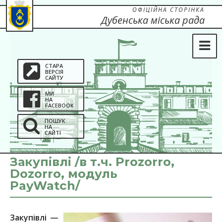
ОФІЦІЙНА СТОРІНКА
Дубенська міська рада
СТАРА
ВЕРСІЯ
САЙТУ
МИ
НА
FACEBOOK
ПОШУК
НА
САЙТІ
Закупівлі /в т.ч. Prozorro,
Dozorro, модуль
PayWatch/
Закупівлі —