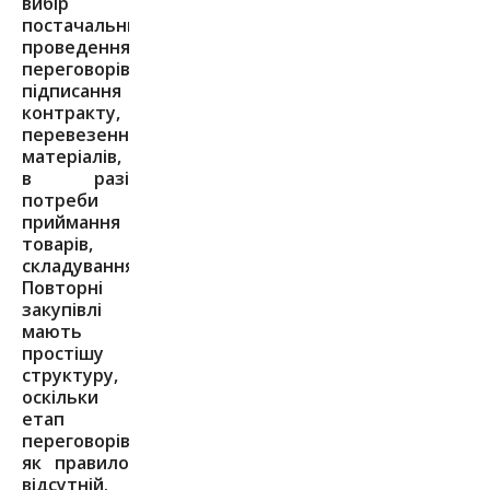
вибір
постачальника,
проведення
переговорів,
підписання
контракту,
перевезення
матеріалів,
в разі
потреби
приймання
товарів,
складування.
Повторні
закупівлі
мають
простішу
структуру,
оскільки
етап
переговорів,
як правило
відсутній.