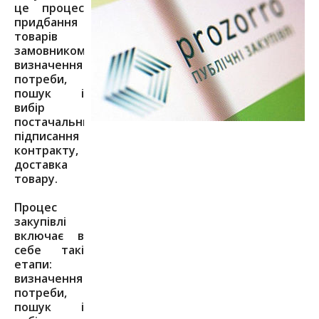
це процес
придбання
товарів
замовником:
визначення
потреби,
пошук і
вибір
постачальника,
підписання
контракту,
доставка
товару.
Процес
закупівлі
включає в
себе такі
етапи:
визначення
потреби,
пошук і