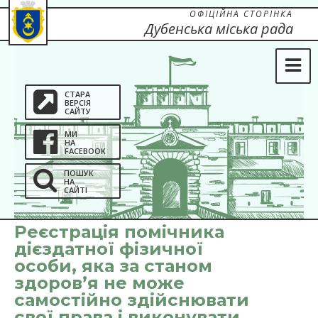
ОФІЦІЙНА СТОРІНКА
Дубенська міська рада
СТАРА
ВЕРСІЯ
САЙТУ
МИ
НА
FACEBOOK
ПОШУК
НА
САЙТІ
Реєстрація помічника
дієздатної фізичної
особи, яка за станом
здоров’я не може
самостійно здійснювати
свої права і виконувати