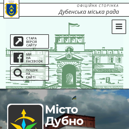
ОФІЦІЙНА СТОРІНКА
Дубенська міська рада
СТАРА
ВЕРСІЯ
САЙТУ
МИ
НА
FACEBOOK
ПОШУК
НА
САЙТІ
Місто
Дубно