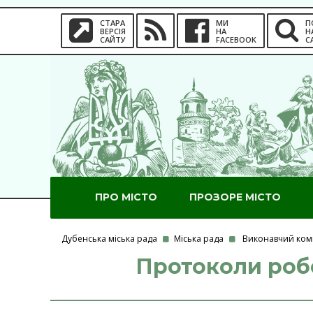
СТАРА
МИ
П
ВЕРСІЯ
НА
Н
САЙТУ
FACEBOOK
С
ПРО МІСТО
ПРОЗОРЕ МІСТО
Дубенська міська рада
Міська рада
Виконавчий комі
Протоколи робо