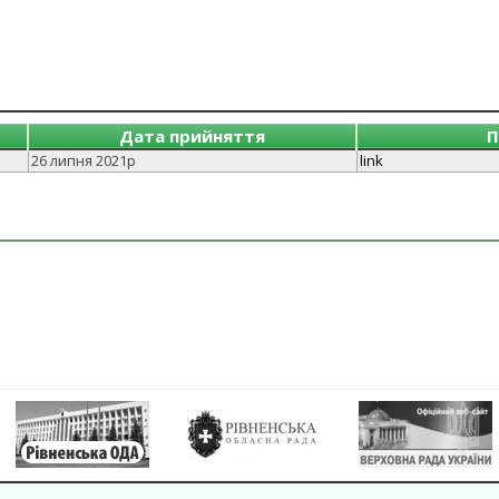
Дата прийняття
П
26 липня 2021р
link