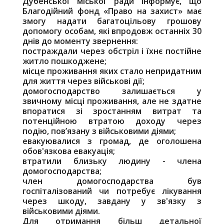
Дубенської міської ради інформує, що
Благодійний фонд «Право на захист» має
змогу надати багатоцільову грошову
допомогу особам, які впродовж останніх 30
днів до моменту звернення:
постраждали через обстріл і їхнє постійне
житло пошкоджене;
місце проживання яких стало непридатним
для життя через військові дії;
домогосподарство залишається у
звичному місці проживання, але не здатне
впоратися зі зростанням витрат та
потенційною втратою доходу через
подію, пов’язану з військовими діями;
евакуювалися з громад, де оголошена
обов'язкова евакуація;
втратили близьку людину - члена
домогосподарства;
член домогосподарства був
госпіталізований чи потребує лікування
через шкоду, завдану у зв'язку з
військовими діями.
Для отримання більш детальної