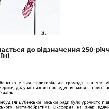
ається до відзначення 250-річ
їні
убенська міська територіальна громада, яка має мі
ерики, долучається до проведення заходів, присвяч
країні.
інбудівлі Дубенської міської ради було урочисто під
ького міста-побратима Оксфорда на знак вдячн