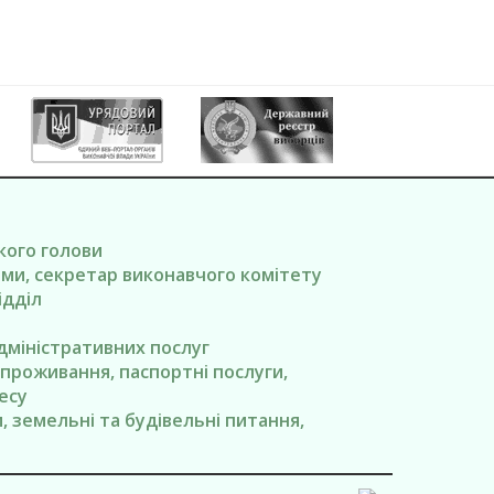
ького голови
вами, секретар виконавчого комітету
ідділ
адміністративних послуг
я проживання, паспортні послуги,
есу
ги, земельні та будівельні питання,