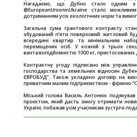
Нагадаємо, що Дубно стало одним з 
@EuropeanUnioninUkraine стало можливи
дотриманням усіх екологічних норм та вимог
Загальна сума грантового контракту ста
збудований п’яти поверховий житловий буд
всередині квартир та мінімальним набо
переміщених осіб. У кожній з трьох секц
вантажопідйомністю 1000 кг, пристосованих д
Контрактну угоду підписано між управлін
господарства та земельних відносин Дубен
ЄВРОБУД”. Також укладено договір на вик
приватним малим підприємством - фірмою “
Міський голова Василь Антонюк подякував
проєктом, який дасть змогу отримати нови
Україні, побажав усім учасникам зустрічі под