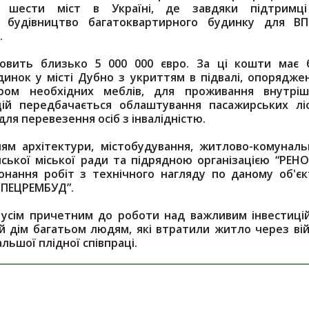
шести міст в Україні, де завдяки підтримц
м будівництво багатоквартирного будинку для В
.
новить близько 5 000 000 євро. За ці кошти має 
инок у місті Дубно з укриттям в підвалі, опорядже
ром необхідних меблів, для проживання внутріш
ій передбачається облаштування пасажирських ліф
ля перевезення осіб з інвалідністю.
ням архітектури, містобудування, житлово-комуналь
ської міської ради та підрядною організацією “РЕНО
онання робіт з технічного нагляду по даному об'єк
СПЕЦРЕМБУД”.
 усім причетним до роботи над важливим інвестиці
й дім багатьом людям, які втратили житло через вій
альшої плідної співпраці.