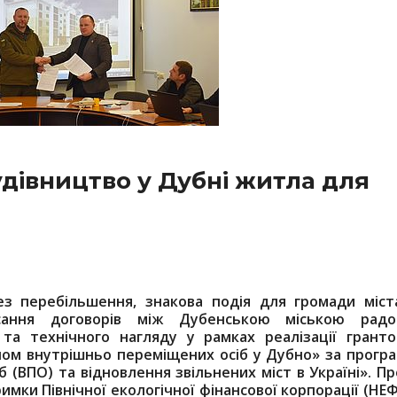
дівництво у Дубні житла для
без перебільшення, знакова подія для громади міст
исання договорів між Дубенською міською рад
та технічного нагляду у рамках реалізації гранто
лом внутрішньо переміщених осіб у Дубно» за прогр
(ВПО) та відновлення звільнених міст в Україні». Пр
мки Північної екологічної фінансової корпорації (НЕ