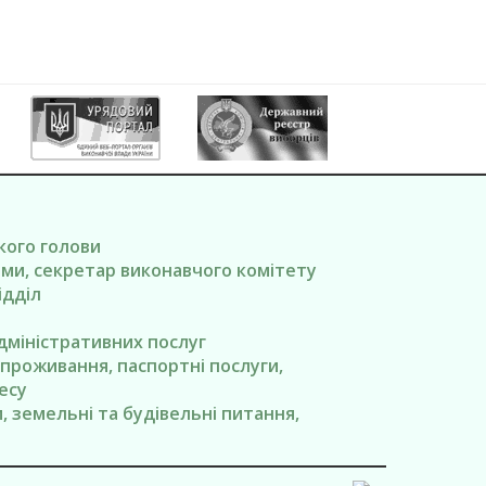
ького голови
вами, секретар виконавчого комітету
ідділ
адміністративних послуг
я проживання, паспортні послуги,
есу
ги, земельні та будівельні питання,