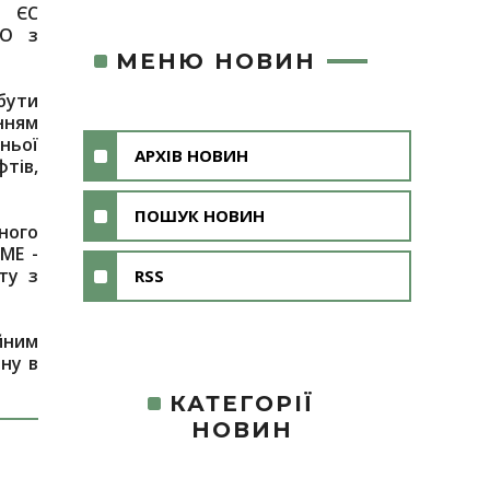
і ЄС
ПО з
МЕНЮ НОВИН
бути
нням
ньої
АРХІВ НОВИН
тів,
ПОШУК НОВИН
ного
МЕ -
ту з
RSS
йним
ну в
КАТЕГОРІЇ
НОВИН