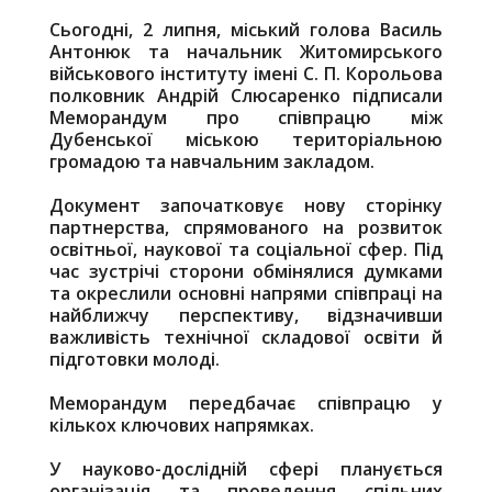
Сьогодні, 2 липня, міський голова Василь
Антонюк та начальник Житомирського
військового інституту імені С. П. Корольова
полковник Андрій Слюсаренко підписали
Меморандум про співпрацю між
Дубенської міською територіальною
громадою та навчальним закладом.
Документ започатковує нову сторінку
партнерства, спрямованого на розвиток
освітньої, наукової та соціальної сфер. Під
час зустрічі сторони обмінялися думками
та окреслили основні напрями співпраці на
найближчу перспективу, відзначивши
важливість технічної складової освіти й
підготовки молоді.
Меморандум передбачає співпрацю у
кількох ключових напрямках.
У науково-дослідній сфері планується
організація та проведення спільних