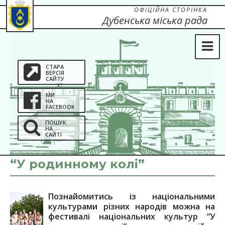
ОФІЦІЙНА СТОРІНКА
Дубенська міська рада
СТАРА
ВЕРСІЯ
САЙТУ
МИ
НА
FACEBOOK
ПОШУК
НА
САЙТІ
“У родинному колі”
Познайомитись із національними
культурами різних народів можна на
фестивалі національних культур “У