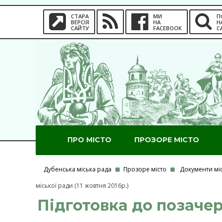
СТАРА
МИ
П
ВЕРСІЯ
НА
Н
САЙТУ
FACEBOOK
С
ПРО МІСТО
ПРОЗОРЕ МІСТО
Дубенська міська рада
Прозоре місто
Документи мі
міської ради (11 жовтня 2016р.)
Підготовка до позачерг