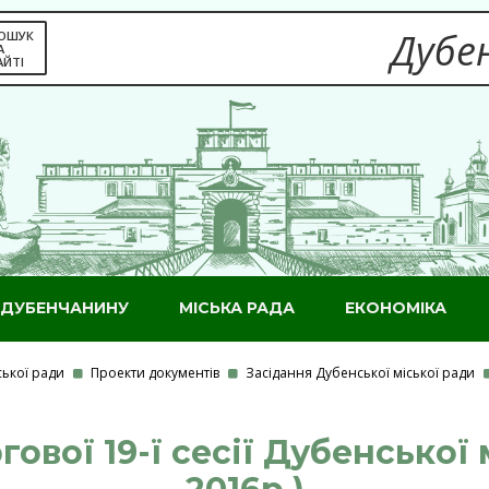
Дубен
ОШУК
А
АЙТІ
ДУБЕНЧАНИНУ
МІСЬКА РАДА
ЕКОНОМІКА
ської ради
Проекти документів
Засідання Дубенської міської ради
ової 19-ї сесії Дубенської 