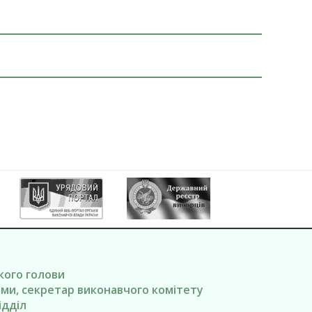
ького голови
вами, секретар виконавчого комітету
ідділ