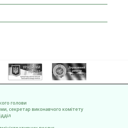
ького голови
вами, секретар виконавчого комітету
ідділ