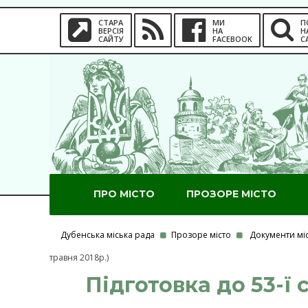
СТАРА
МИ
П
ВЕРСІЯ
НА
Н
САЙТУ
FACEBOOK
С
ПРО МІСТО
ПРОЗОРЕ МІСТО
Дубенська міська рада
Прозоре місто
Документи мі
травня 2018р.)
Підготовка до 53-ї 