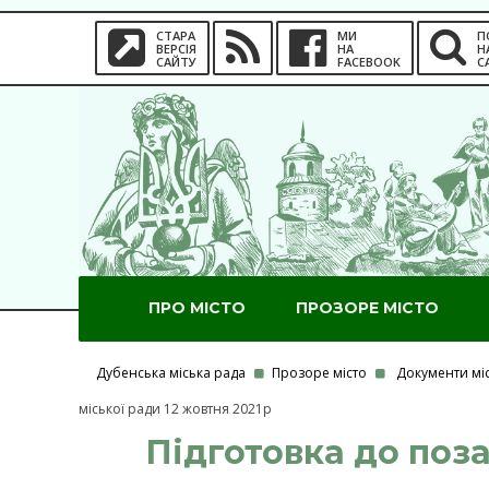
СТАРА
МИ
П
ВЕРСІЯ
НА
Н
САЙТУ
FACEBOOK
С
ПРО МІСТО
ПРОЗОРЕ МІСТО
Дубенська міська рада
Прозоре місто
Документи мі
міської ради 12 жовтня 2021р
Підготовка до позач