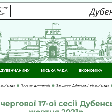
Дубен
ОШУК
А
АЙТІ
ДУБЕНЧАНИНУ
МІСЬКА РАДА
ЕКОНОМІКА
ської ради
Проекти документів
Засідання Дубенської міської ради
ергової 17-ої сесії Дубенс