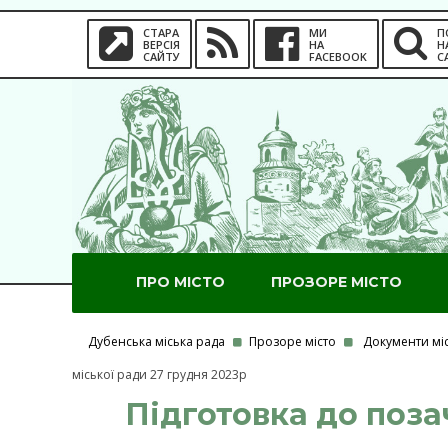
СТАРА
МИ
П
ВЕРСІЯ
НА
Н
САЙТУ
FACEBOOK
С
ПРО МІСТО
ПРОЗОРЕ МІСТО
Дубенська міська рада
Прозоре місто
Документи мі
міської ради 27 грудня 2023р
Підготовка до позач