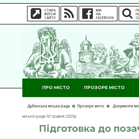
СТАРА
МИ
П
ВЕРСІЯ
НА
Н
САЙТУ
FACEBOOK
С
ПРО МІСТО
ПРОЗОРЕ МІСТО
Дубенська міська рада
Прозоре місто
Документи мі
міської ради 02 травня 2025р
Підготовка до позач