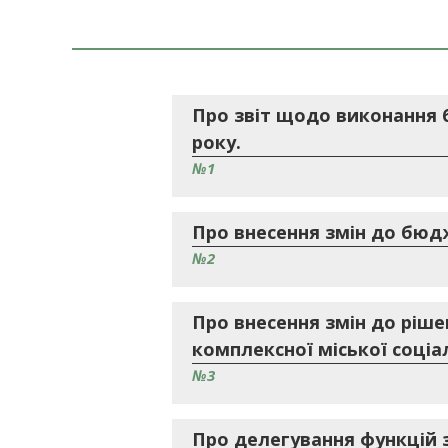
Про звіт щодо виконання 
року.
№1
Про внесення змін до бюдж
№2
Про внесення змін до ріше
комплексної міської соціа
№3
Про делегування функцій 