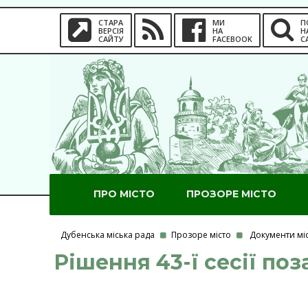
СТАРА
МИ
П
ВЕРСІЯ
НА
Н
САЙТУ
FACEBOOK
С
ПРО МІСТО
ПРОЗОРЕ МІСТО
Дубенська міська рада
Прозоре місто
Документи мі
Рішення 43-ї сесії поз