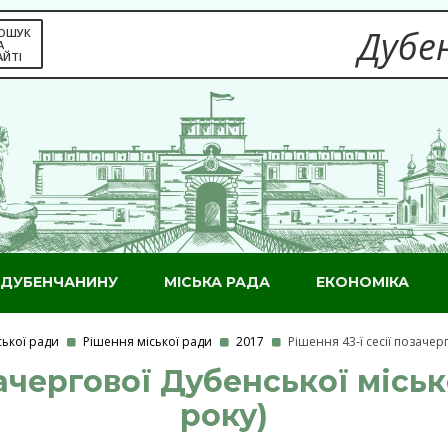
Дубен
ОШУК
А
АЙТІ
ДУБЕНЧАНИНУ
МІСЬКА РАДА
ЕКОНОМІКА
ської ради
Рішення міської ради
2017
Рішення 43-ї сесії позачер
ачергової Дубенської міськ
року)