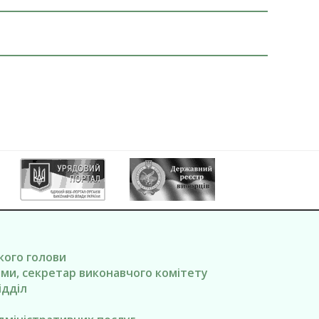
ького голови
вами, секретар виконавчого комітету
ідділ