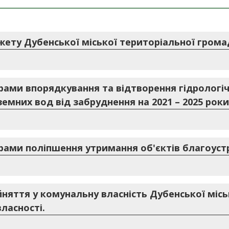
ету Дубенської міської територіальної громади
рами впорядкування та відтворення гідрологіч
земних вод від забруднення на 2021 – 2025 роки
рами поліпшення утримання об'єктів благоустр
няття у комунальну власність Дубенської міс
ласності.