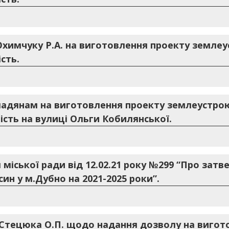
Юхимчуку Р.А. на виготовлення проекту земле
сть.
мадянам на виготовлення проекту землеустро
ість на вулиці Ольги Кобилянської.
 міської ради від 12.02.21 року №299 “Про за
ин у м.Дубно на 2021-2025 роки”.
.Стецюка О.П. щодо надання дозволу на вигот