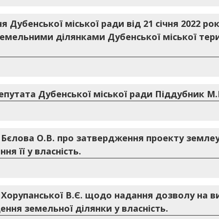
я Дубенської міської ради від 21 січня 2022 ро
земельними ділянками Дубенської міської тер
епутата Дубенської міської ради Піддубник М.
. Бєлова О.В. про затвердження проекту земл
ня її у власність.
. Хорупанської В.Є. щодо надання дозволу на 
ння земельної ділянки у власність.