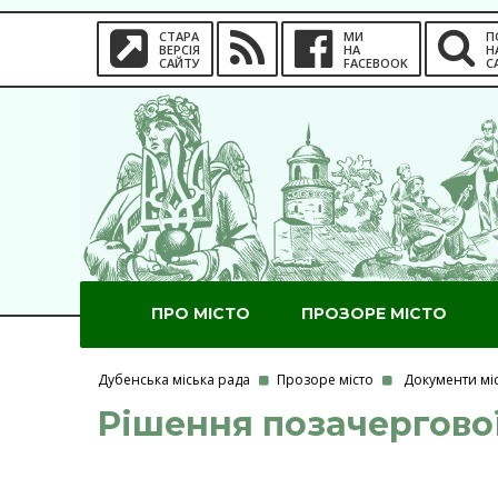
СТАРА
МИ
П
ВЕРСІЯ
НА
Н
САЙТУ
FACEBOOK
С
ПРО МІСТО
ПРОЗОРЕ МІСТО
Дубенська міська рада
Прозоре місто
Документи мі
Рішення позачергової 