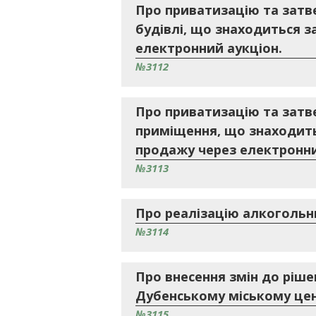
Про приватизацію та затв
будівлі, що знаходиться з
електронний аукціон.
№3112
Про приватизацію та затв
приміщення, що знаходить
продажу через електронни
№3113
Про реалізацію алкогольни
№3114
Про внесення змін до ріше
Дубенському міському це
№3115