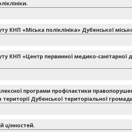
ліклініки.
уту КНП «Міська поліклініка» Дубенської місько
туту КНП «Центр первинної медико-санітарної
плексної програми профілактики правопорушен
а території Дубенської територіальної громади
й цінностей.