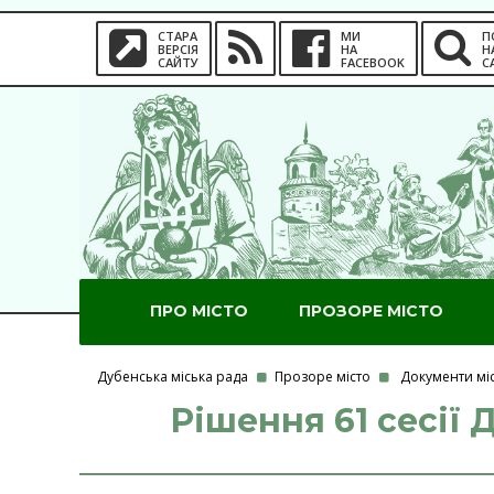
СТАРА
МИ
П
ВЕРСІЯ
НА
Н
САЙТУ
FACEBOOK
С
ПРО МІСТО
ПРОЗОРЕ МІСТО
Дубенська міська рада
Прозоре місто
Документи мі
Рішення 61 сесії 