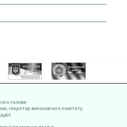
ького голови
вами, секретар виконавчого комітету
ідділ