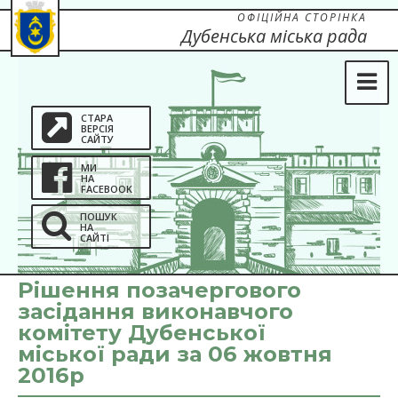
ОФІЦІЙНА СТОРІНКА
Дубенська міська рада
СТАРА
ВЕРСІЯ
САЙТУ
МИ
НА
FACEBOOK
ПОШУК
НА
САЙТІ
Рішення позачергового
засідання виконавчого
комітету Дубенської
міської ради за 06 жовтня
2016р