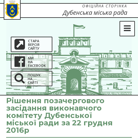
ОФІЦІЙНА СТОРІНКА
Дубенська міська рада
СТАРА
ВЕРСІЯ
САЙТУ
МИ
НА
FACEBOOK
ПОШУК
НА
САЙТІ
Рішення позачергового
засідання виконавчого
комітету Дубенської
міської ради за 22 грудня
2016р