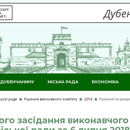
Дубен
ОШУК
А
АЙТІ
ДУБЕНЧАНИНУ
МІСЬКА РАДА
ЕКОНОМІКА
ської ради
Рішення виконавчого комітету
2018
Рішення позачерг
го засідання виконавчого