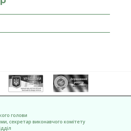
8р
ького голови
вами, секретар виконавчого комітету
ідділ