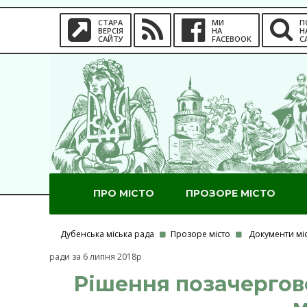
СТАРА
МИ
П
ВЕРСІЯ
НА
Н
САЙТУ
FACEBOOK
С
ПРО МІСТО
ПРОЗОРЕ МІСТО
Дубенська міська рада
Прозоре місто
Документи мі
ради за 6 липня 2018р
Рішення позачергово