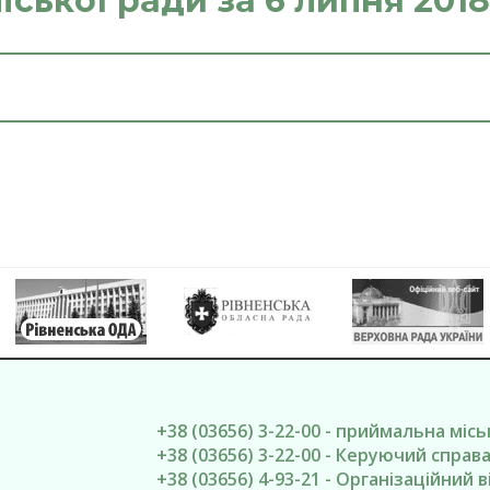
іської ради за 6 липня 201
+38 (03656) 3-22-00 - приймальна міс
+38 (03656) 3-22-00 - Керуючий спра
+38 (03656) 4-93-21 - Організаційний в