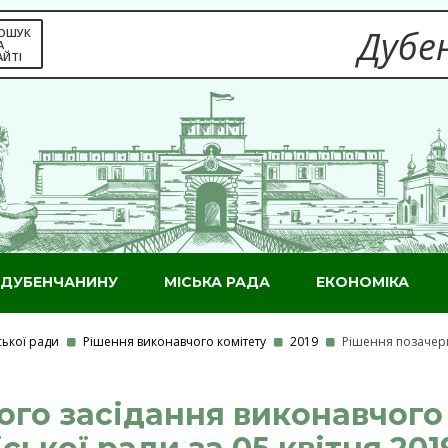
Дубен
ОШУК
А
АЙТІ
ДУБЕНЧАНИНУ
МІСЬКА РАДА
ЕКОНОМІКА
ської ради
Рішення виконавчого комітету
2019
Рішення позачерг
го засідання виконавчого