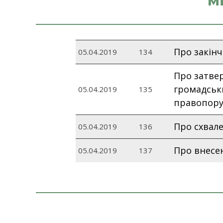
м
Про закінч
05.04.2019
134
Про затвер
громадськи
05.04.2019
135
правопору
Про схвал
05.04.2019
136
Про внесен
05.04.2019
137