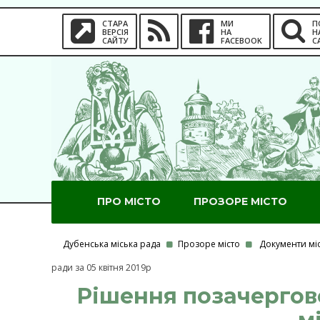
СТАРА
МИ
П
ВЕРСІЯ
НА
Н
САЙТУ
FACEBOOK
С
ПРО МІСТО
ПРОЗОРЕ МІСТО
Дубенська міська рада
Прозоре місто
Документи мі
ради за 05 квітня 2019р
Рішення позачергово