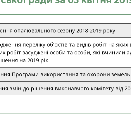
іської ради за 05 квітня 201
ення опалювального сезону 2018-2019 року
дження переліку об'єктів та видів робіт на яких
х робіт засуджені особи та особи, які вчинили 
шення на 2019 рік
ення Програми використання та охорони земель 
ня змін до рішення виконавчого комітету від 20