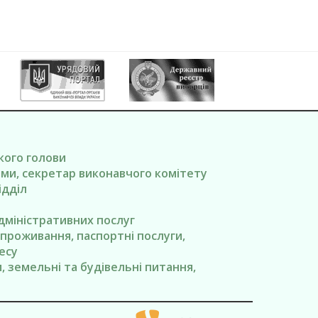
ького голови
вами, секретар виконавчого комітету
ідділ
адміністративних послуг
я проживання, паспортні послуги,
есу
ги, земельні та будівельні питання,