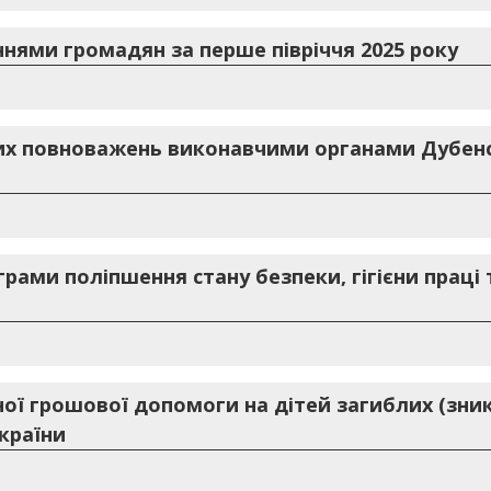
ннями громадян за перше півріччя 2025 року
х повноважень виконавчими органами Дубенськ
грами поліпшення стану безпеки, гігієни прац
ої грошової допомоги на дітей загиблих (зник
країни