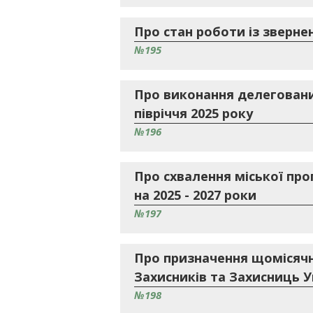
Про стан роботи із зверне
№195
Про виконання делеговани
півріччя 2025 року
№196
Про схвалення міської про
на 2025 - 2027 роки
№197
Про призначення щомісячн
Захисників та Захисниць У
№198