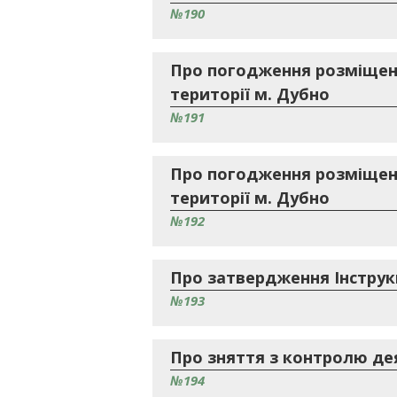
№190
Про погодження розміщенн
території м. Дубно
№191
Про погодження розміщенн
території м. Дубно
№192
Про затвердження Інструкці
№193
Про зняття з контролю де
№194