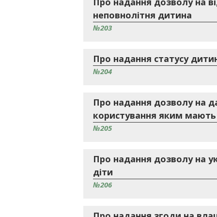
Про надання дозволу на ві
неповнолітня дитина
№203
Про надання статусу дитин
№204
Про надання дозволу на д
користування яким мають 
№205
Про надання дозволу на у
діти
№206
Про надання згоди на влаш