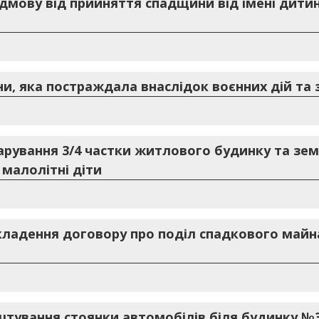
дмову від прийняття спадщини від імені дитин
и, яка постраждала внаслідок воєнних дій та 
арування 3/4 частки житлового будинку та зем
малолітні діти
кладення договору про поділ спадкового майн
тування стоянки автомобілів біля будинку №3