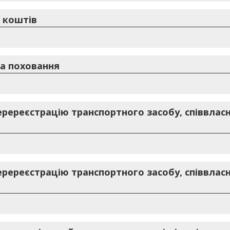
 коштів
а поховання
еререєстрацію транспортного засобу, співвлас
еререєстрацію транспортного засобу, співвлас