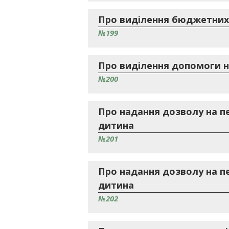
Про виділення бюджетних
№199
Про виділення допомоги н
№200
Про надання дозволу на п
дитина
№201
Про надання дозволу на п
дитина
№202