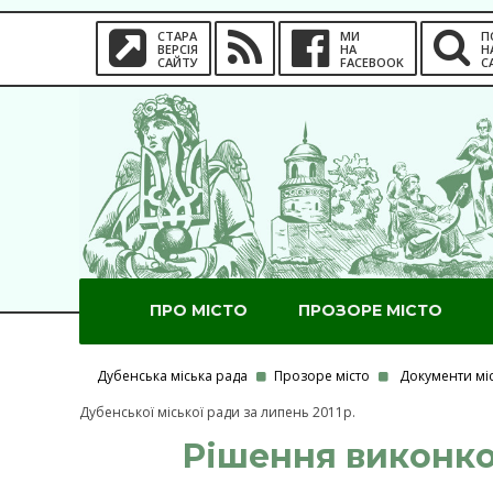
СТАРА
МИ
П
ВЕРСІЯ
НА
Н
САЙТУ
FACEBOOK
С
ПРО МІСТО
ПРОЗОРЕ МІСТО
Дубенська міська рада
Прозоре місто
Документи мі
Дубенської міської ради за липень 2011р.
Рішення виконком