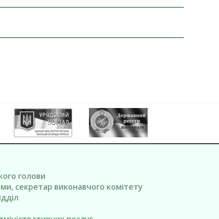
ького голови
вами, секретар виконавчого комітету
ідділ