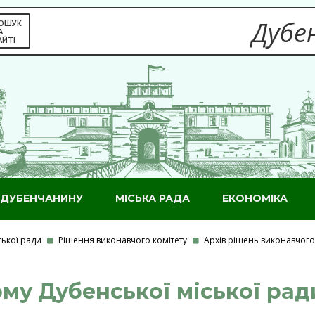
Дубен
ОШУК
А
АЙТІ
ДУБЕНЧАНИНУ
МІСЬКА РАДА
ЕКОНОМІКА
ської ради
Рішення виконавчого комітету
Архів рішень виконавчого 
у Дубенської міської ради