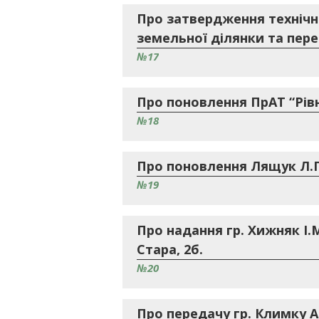
Про затвердження технічн
земельної ділянки та перед
№17
Про поновлення ПрАТ “Рів
№18
Про поновлення Лящук Л.П
№19
Про надання гр. Хижняк І.М
Стара, 2б.
№20
Про передачу гр. Климку А.