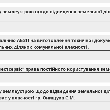
 землеустрою щодо відведення земельної діл
влінню АБЗП на виготовлення технічної докуме
ьних ділянок комунальної власності .
вестсервіс” права постійного користування зе
 землеустрою щодо відведення земельної діл
ає у власності гр. Онищука С.М.