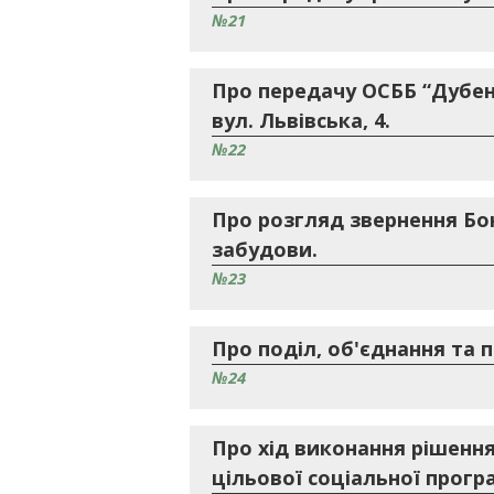
№21
Про передачу ОСББ “Дубенс
вул. Львівська, 4.
№22
Про розгляд звернення Бо
забудови.
№23
Про поділ, об'єднання та 
№24
Про хід виконання рішення
цільової соціальної прогр