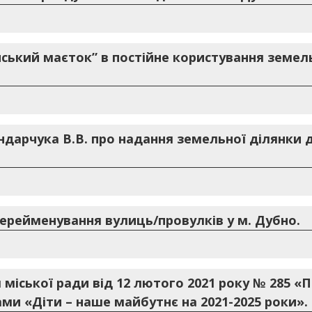
ький маєток” в постійне користування земель
ндарчука В.В. про надання земельної ділянки 
перейменування вулиць/провулків у м. Дубно.
 міської ради від 12 лютого 2021 року № 285 «
ами «Діти – наше майбутнє на 2021-2025 роки».