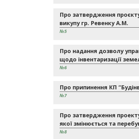
Про затвердження проєкту
викупу гр. Ревенку А.М.
№5
Про надання дозволу упра
щодо інвентаризації земел
№6
Про припинення КП “Будін
№7
Про затвердження проекту
якої змінюється та перебув
№8