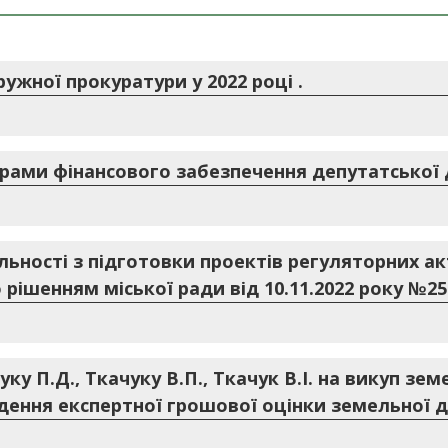
ужної прокуратури у 2022 році .
рами фінансового забезпечення депутатської ді
ьності з підготовки проектів регуляторних ак
 рішенням міської ради від 10.11.2022 року №25
у П.Д., Ткачуку В.П., Ткачук В.І. на викуп зем
едення експертної грошової оцінки земельної д