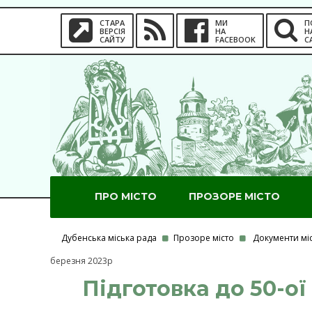
СТАРА
МИ
П
ВЕРСІЯ
НА
Н
САЙТУ
FACEBOOK
С
ПРО МІСТО
ПРОЗОРЕ МІСТО
Дубенська міська рада
Прозоре місто
Документи мі
березня 2023р
Підготовка до 50-ої