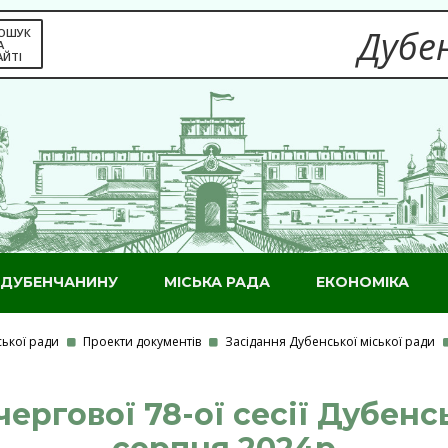
Дубен
ОШУК
А
АЙТІ
ДУБЕНЧАНИНУ
МІСЬКА РАДА
ЕКОНОМІКА
ської ради
Проекти документів
Засідання Дубенської міської ради
ергової 78-ої сесії Дубенс