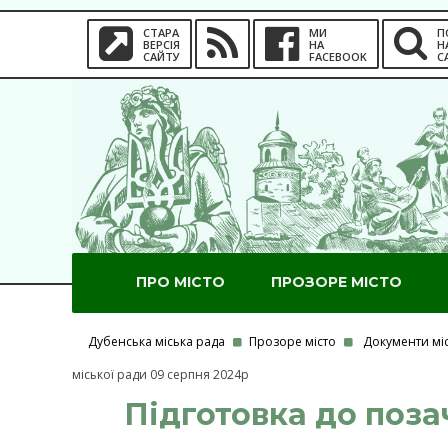
СТАРА
МИ
П
ВЕРСІЯ
НА
Н
САЙТУ
FACEBOOK
С
ПРО МІСТО
ПРОЗОРЕ МІСТО
Дубенська міська рада
Прозоре місто
Документи мі
міської ради 09 серпня 2024р
Підготовка до позач