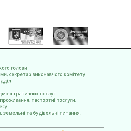
ького голови
вами, секретар виконавчого комітету
ідділ
адміністративних послуг
я проживання, паспортні послуги,
есу
ги, земельні та будівельні питання,