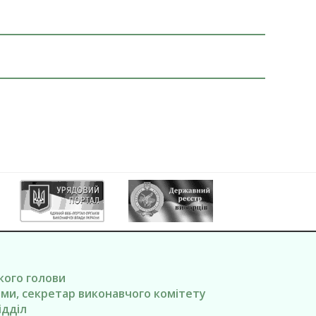
ького голови
вами, секретар виконавчого комітету
ідділ