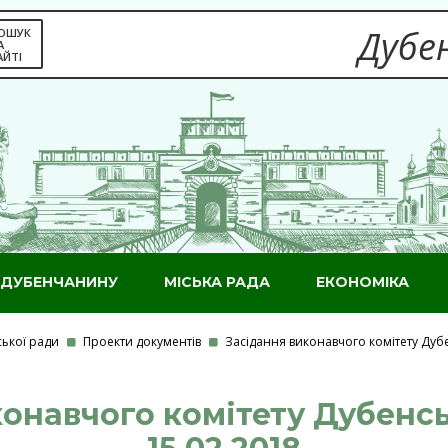
Дубен
ОШУК
А
АЙТІ
ДУБЕНЧАНИНУ
МІСЬКА РАДА
ЕКОНОМІКА
ської ради
Проекти документів
Засідання виконавчого комітету Дубе
онавчого комітету Дубенськ