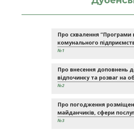
Дубенськ
Про схвалення “Програми 
комунального підприємства
№1
Про внесення доповнень до
відпочинку та розваг на о
№2
Про погодження розміщення
майданчиків, сфери послуг
№3