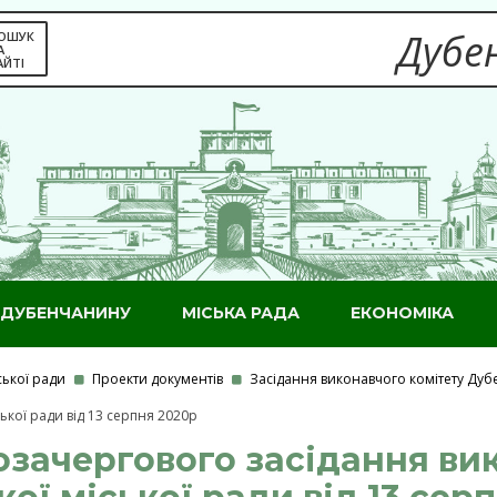
Дубен
ОШУК
А
АЙТІ
ДУБЕНЧАНИНУ
МІСЬКА РАДА
ЕКОНОМІКА
ської ради
Проекти документів
Засідання виконавчого комітету Дубе
ької ради від 13 серпня 2020р
зачергового засідання ви