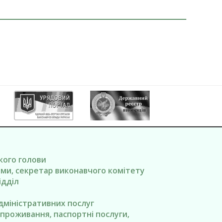
ького голови
вами, секретар виконавчого комітету
ідділ
адміністративних послуг
я проживання, паспортні послуги,