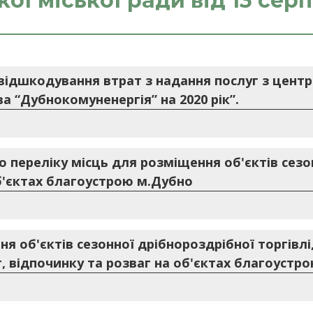
ої міської ради від 13 сер
відшкодування втрат з надання послуг з цент
 “Дубнокомуненергія” на 2020 рік”.
 переліку місць для розміщення об'єктів сезон
б'єктах благоустрою м.Дубно
 об'єктів сезонної дрібнороздрібної торгівлі,
, відпочинку та розваг на об'єктах благоустр