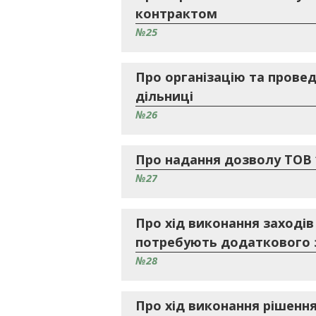
контрактом
№25
Про організацію та прове
дільниці
№26
Про надання дозволу ТОВ 
№27
Про хід виконання заходів №
потребують додаткового за
№28
Про хід виконання рішення