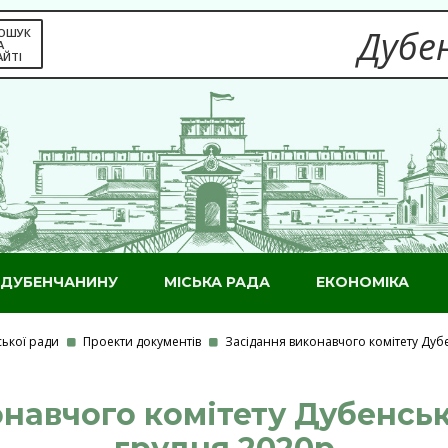
Дубен
ОШУК
А
АЙТІ
ДУБЕНЧАНИНУ
МІСЬКА РАДА
ЕКОНОМІКА
ської ради
Проекти документів
Засідання виконавчого комітету Дубе
авчого комітету Дубенсько