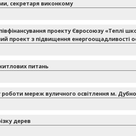
ами, секретаря виконкому
півфінансування проекту Євросоюзу «Теплі шк
ий проект з підвищення енергоощадливості ос
 житлових питань
 роботи мереж вуличного освітлення м. Дубно 
ізку дерев