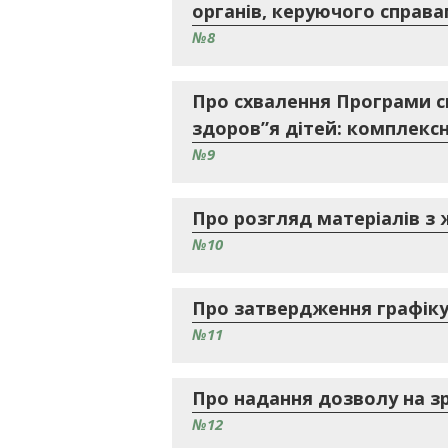
органів, керуючого справ
№8
Про схвалення Програми с
здоров”я дітей: комплексн
№9
Про розгляд матеріалів з
№10
Про затвердження графіку
№11
Про надання дозволу на зр
№12