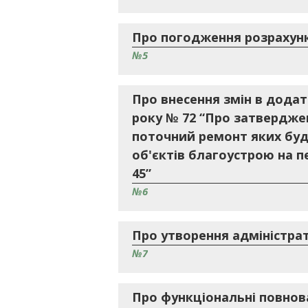
Про погодження розрахунк
№5
Про внесення змін в додат
року № 72 “Про затверджен
поточний ремонт яких буд
об'єктів благоустрою на пе
45”
№6
Про утворення адміністрат
№7
Про функціональні повнов