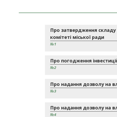
Про затвердження складу 
комітеті міської ради
№1
Про погодження інвестицій
№2
Про надання дозволу на в
№3
Про надання дозволу на в
№4