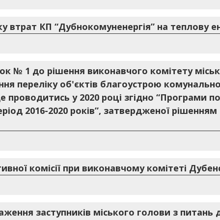
у втрат КП “Дубнокомуненергія” на теплову е
ок № 1 до рішення виконавчого комітету місько
ня переліку об'єктів благоустрою комунальної
е проводитись у 2020 році згідно “Програми 
ріод 2016-2020 років”, затвердженої рішенням м
ивної комісії при виконавчому комітеті Дубен
аження заступників міського голови з питань 