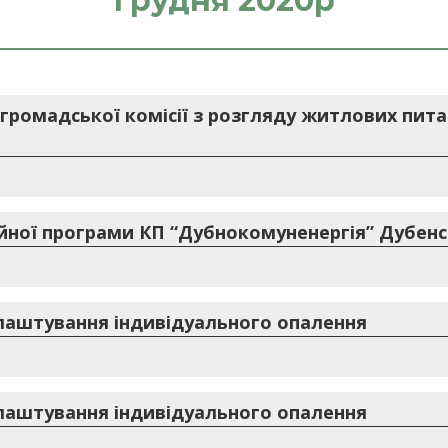
грудня 2020р
громадської комісії з розгляду житлових пит
ної програми КП “Дубнокомуненергія” Дубенськ
лаштування індивідуального опалення
лаштування індивідуального опалення