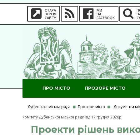
СТАРА
МИ
П
ВЕРСІЯ
НА
Н
САЙТУ
FACEBOOK
С
ПРО МІСТО
ПРОЗОРЕ МІСТО
Дубенська міська рада
Прозоре місто
Документи мі
комітету Дубенської міської ради від 17 грудня 2020р
Проекти рішень викон