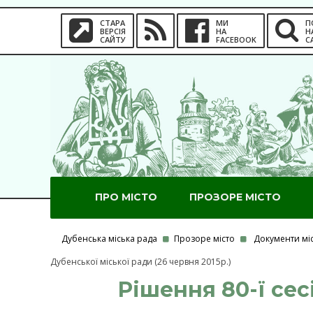
СТАРА
МИ
П
ВЕРСІЯ
НА
Н
САЙТУ
FACEBOOK
С
ПРО МІСТО
ПРОЗОРЕ МІСТО
Дубенська міська рада
Прозоре місто
Документи мі
Дубенської міської ради (26 червня 2015р.)
Рішення 80-ї сес