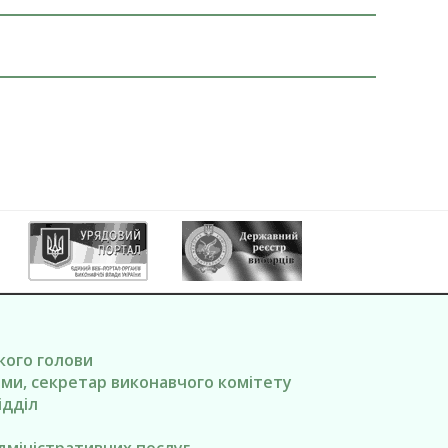
ького голови
вами, секретар виконавчого комітету
ідділ