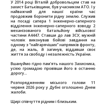
У 2014 році Віталій добровольцем став на
захист Батьківщини, був учасником АТО. І у
найважчий для нашої країни час
продовжив боронити рідну землю. Служив
на посаді сапера 1 інженерно-саперного
відділення інженерно-саперного взводу 2
механізованого батальйону військової
частини А4447. Ставши до лав ЗСУ, мужній
чоловік виконував бойові завдання на
одному з “найгарячіших” напрямків фронту,
де, на жаль, й загинув, віддавши своє
життя за свободу і незалежність України.
Вшануймо гідно пам'ять нашого Захисника,
усією громадою провівши його в останню
дорогу...
Розпорядженням міського голови 11
червня 2026 року у Дубні оголошено Днем
жалоби.
Щирі співчуття рідним і близьким.