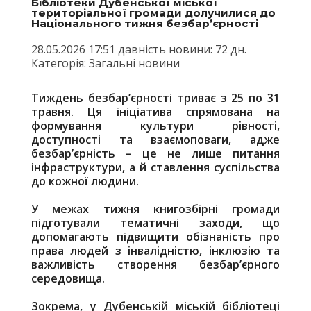
Бібліотеки Дубенської міської
територіальної громади долучилися до
Національного тижня безбар’єрності
28.05.2026 17:51 давність новини: 72 дн.
Категорія: Загальні новини
Тиждень безбар’єрності триває з 25 по 31
травня. Ця ініціатива спрямована на
формування культури рівності,
доступності та взаємоповаги, адже
безбар’єрність – це не лише питання
інфраструктури, а й ставлення суспільства
до кожної людини.
У межах тижня книгозбірні громади
підготували тематичні заходи, що
допомагають підвищити обізнаність про
права людей з інвалідністю, інклюзію та
важливість створення безбар’єрного
середовища.
Зокрема, у Дубенській міській бібліотеці