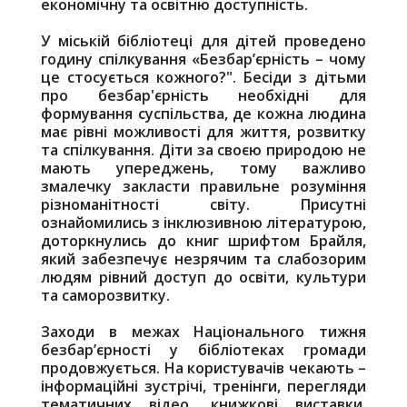
економічну та освітню доступність.
У міській бібліотеці для дітей проведено
годину спілкування «Безбар’єрність – чому
це стосується кожного?". Бесіди з дітьми
про безбар'єрність необхідні для
формування суспільства, де кожна людина
має рівні можливості для життя, розвитку
та спілкування. Діти за своєю природою не
мають упереджень, тому важливо
змалечку закласти правильне розуміння
різноманітності світу. Присутні
ознайомились з інклюзивною літературою,
доторкнулись до книг шрифтом Брайля,
який забезпечує незрячим та слабозорим
людям рівний доступ до освіти, культури
та саморозвитку.
Заходи в межах Національного тижня
безбар’єрності у бібліотеках громади
продовжується. На користувачів чекають –
інформаційні зустрічі, тренінги, перегляди
тематичних відео, книжкові виставки,