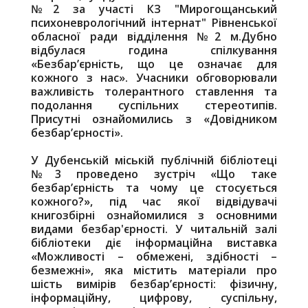
№2 за участі КЗ "Мирогощанський
психоневрологічний інтернат" Рівненської
обласної ради відділення №2 м.Дубно
відбулася година спілкування
«Безбар’єрність, що це означає для
кожного з нас». Учасники обговорювали
важливість толерантного ставлення та
подолання суспільних стереотипів.
Присутні ознайомились з «Довідником
безбар’єрності».
У Дубенській міській публічній бібліотеці
№3 проведено зустріч «Що таке
безбар’єрність та чому це стосується
кожного?», під час якої відвідувачі
книгозбірні ознайомилися з основними
видами безбар'єрності. У читальній залі
бібліотеки діє інформаційна виставка
«Можливості – обмежені, здібності –
безмежні», яка містить матеріали про
шість вимірів безбар’єрності: фізичну,
інформаційну, цифрову, суспільну,