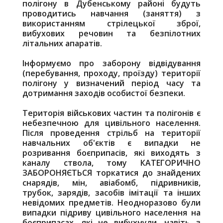
полігону в Дубенському районі будуть
проводитись навчання (заняття) з
використанням стрілецької зброї,
вибухових речовин та безпілотних
літальних апаратів.
Інформуємо про заборону відвідування
(перебування, проходу, проїзду) території
полігону у визначений період часу та
дотримання заходів особистої безпеки.
Територія військових частин та полігонів є
небезпечною для цивільного населення.
Після проведення стрільб на території
навчальних об'єктів є випадки не
розривання боєприпасів, які виходять з
каналу ствола, тому КАТЕГОРИЧНО
ЗАБОРОНЯЄТЬСЯ торкатися до знайдених
снарядів, мін, авіабомб, підривників,
трубок, зарядів, засобів імітації та інших
невідомих предметів. Неодноразово були
випадки підриву цивільного населення на
боєприпасах, які не вибухнули, навіть з