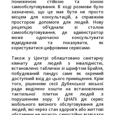
пониженою стійкою та зоною
самообслуговування. В ході розмови було
зазначено, що це має бути не просто
місцем для консультацій, а справжнім
простором допомоги для людей. Нову
рецепцію об’єднали зі столом
самообслуговування, де адміністратор
може одночасно консультувати
відвідувачів та показувати, як
користуватися цифровими сервісами.
Також у Центрі облаштовано санітарну
кімнату для людей з інвалідністю,
встановлено таблички зі шрифтом Брайля,
побудований пандус саме як окремий
доступний вхід до цього приміщення. Крім
того, рішенням сесії Дубенської міської
ради виділено кошти на встановлення
тактильної плитки для людей з
порушенням зору. У ЦНАПі діє сервіс
мобільного виїзного обслуговування для
людей, які через стан здоров’я або життєві
обставини не можуть самостійно відвідати