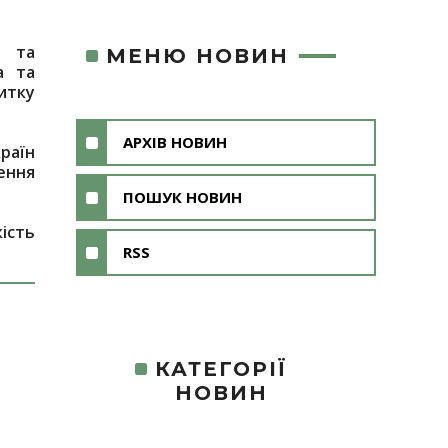
я та
МЕНЮ НОВИН
а та
итку
АРХІВ НОВИН
раїн
ення
ПОШУК НОВИН
ість
RSS
КАТЕГОРІЇ
НОВИН