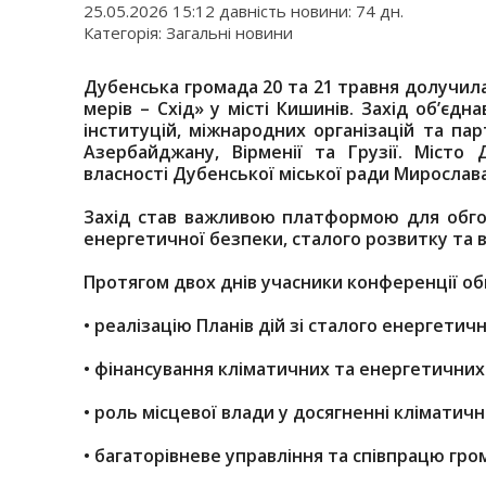
25.05.2026 15:12 давність новини: 74 дн.
Категорія: Загальні новини
Дубенська громада 20 та 21 травня долучилас
мерів – Схід» у місті Кишинів. Захід об’єд
інституцій, міжнародних організацій та пар
Азербайджану, Вірменії та Грузії. Місто
власності Дубенської міської ради Мирослав
Захід став важливою платформою для обгов
енергетичної безпеки, сталого розвитку та 
Протягом двох днів учасники конференції о
•
реалізацію Планів дій зі сталого енергетич
•
фінансування кліматичних та енергетичних 
•
роль місцевої влади у досягненні кліматичн
•
багаторівневе управління та співпрацю гро