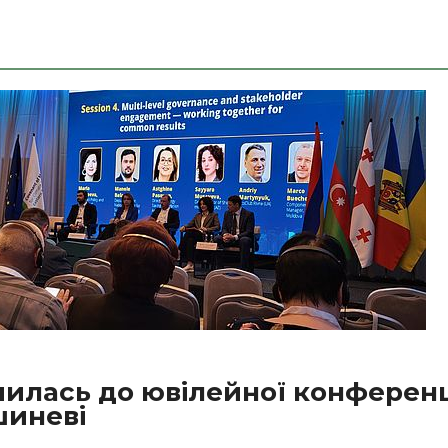
илась до ювілейної конференц
шиневі