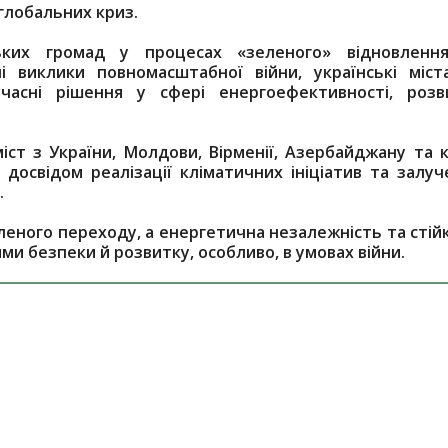
 глобальних криз.
ських громад у процесах «зеленого» відновленн
і виклики повномасштабної війни, українські міст
асні рішення у сфері енергоефективності, розв
іст з України, Молдови, Вірменії, Азербайджану та к
досвідом реалізації кліматичних ініціатив та залуч
.
еного переходу, а енергетична незалежність та стійк
и безпеки й розвитку, особливо, в умовах війни.