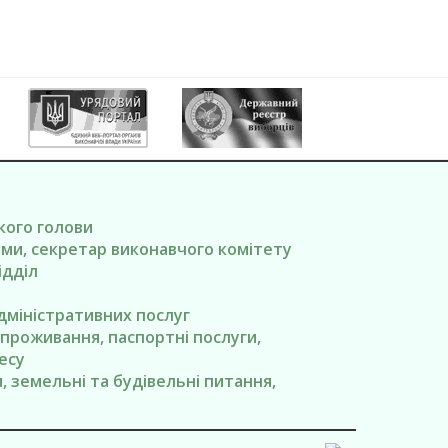
ького голови
вами, секретар виконавчого комітету
ідділ
адміністративних послуг
я проживання, паспортні послуги,
есу
ги, земельні та будівельні питання,