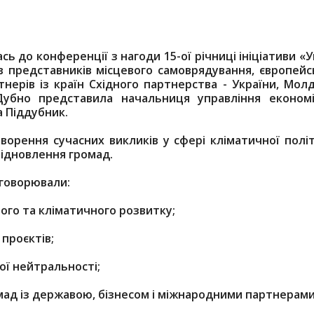
ь до конференції з нагоди 15-ої річниці ініціативи «
нав представників місцевого самоврядування, європей
тнерів із країн Східного партнерства - України, Мол
 Дубно представила начальниця управління економі
а Піддубник.
орення сучасних викликів у сфері кліматичної політ
відновлення громад.
бговорювали:
ного та кліматичного розвитку;
проєктів;
ої нейтральності;
мад із державою, бізнесом і міжнародними партнерами