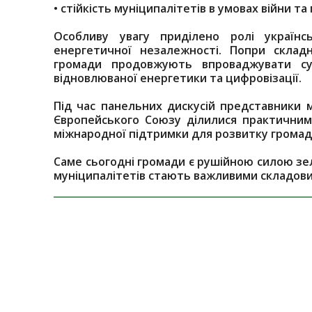
•
стійкість муніципалітетів в умовах війни та
Особливу увагу приділено ролі україн
енергетичної незалежності. Попри складн
громади продовжують впроваджувати суч
відновлюваної енергетики та цифровізації.
Під час панельних дискусій представники м
Європейського Союзу ділилися практичним 
міжнародної підтримки для розвитку громад
Саме сьогодні громади є рушійною силою зел
муніципалітетів стають важливими складовим