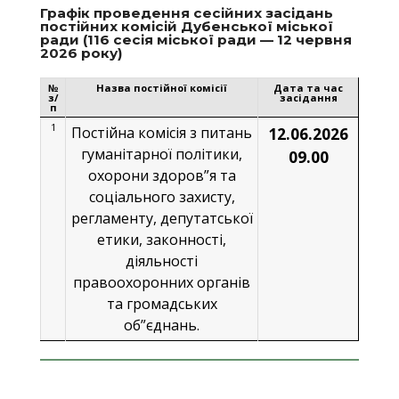
Графік проведення сесійних засідань
постійних комісій Дубенської міської
ради (116 сесія міської ради — 12 червня
2026 року)
№
Назва постійної комісії
Дата та час
з/
засідання
п
1
Постійна комісія з питань
12.06.2026
гуманітарної політики,
09.00
охорони здоров”я та
соціального захисту,
регламенту, депутатської
етики, законності,
діяльності
правоохоронних органів
та громадських
об”єднань.