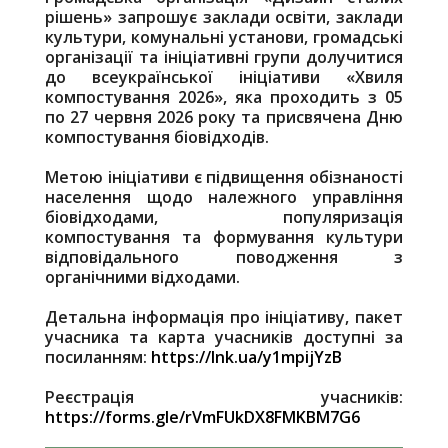
рішень» запрошує заклади освіти, заклади
культури, комунальні установи, громадські
організації та ініціативні групи долучитися
до всеукраїнської ініціативи «Хвиля
компостування 2026», яка проходить з 05
по 27 червня 2026 року та присвячена Дню
компостування біовідходів.
Метою ініціативи є підвищення обізнаності
населення щодо належного управління
біовідходами, популяризація
компостування та формування культури
відповідального поводження з
органічними відходами.
Детальна інформація про ініціативу, пакет
учасника та карта учасників доступні за
посиланням:
https://lnk.ua/y1mpijYzB
Реєстрація учасників:
https://forms.gle/rVmFUkDX8FMKBM7G6