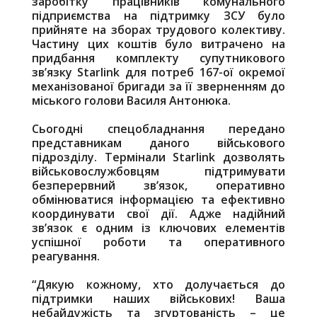
заробітку працівників комунального
підприємства на підтримку ЗСУ було
прийняте на зборах трудового колективу.
Частину цих коштів було витрачено на
придбання комплекту супутникового
зв’язку Starlink для потреб 167-ої окремої
механізованої бригади за її зверненням до
міського голови Василя Антонюка.
Сьогодні спецобладнання передано
представникам даного військового
підрозділу. Термінали Starlink дозволять
військовослужбовцям підтримувати
безперервний зв’язок, оперативно
обмінюватися інформацією та ефективно
координувати свої дії. Адже надійний
зв’язок є одним із ключових елементів
успішної роботи та оперативного
реагування.
“Дякую кожному, хто долучається до
підтримки наших військових! Ваша
небайдужість та згуртованість – це